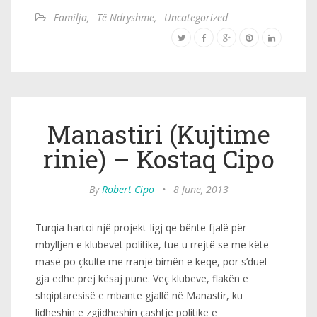
Familja
,
Të Ndryshme
,
Uncategorized
Manastiri (Kujtime
rinie) – Kostaq Cipo
By
Robert Cipo
•
8 June, 2013
Turqia hartoi një projekt-ligj që bënte fjalë për
mbylljen e klubevet politike, tue u rrejtë se me këtë
masë po çkulte me rranjë bimën e keqe, por s’duel
gja edhe prej kësaj pune. Veç klubeve, flakën e
shqiptarësisë e mbante gjallë në Manastir, ku
lidheshin e zgjidheshin çashtje politike e