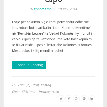
By
Robert Cipo
•
19 July, 2014
Hyrje për shkrimin Siç e kemi përmendur edhe më
lart, mbasi botoi artikullin “Libri, Kujtime, Mendime”
në “Revistën Letrare” të Vedad Kokonës, ky i fundit i
kërkoi Cipos që të vazhdohej me këtë bashkëpunim
të filluar midis Cipos si letrar dhe Kokonës si botues.
Mesa duket i këtij mendimi duhet
Continue Reading
Familja
,
Prof. Kostaq
Cipo
,
Shkrime
,
Uncategorized