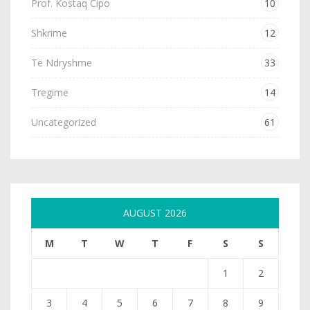
Prof. Kostaq Cipo
10
Shkrime
12
Të Ndryshme
33
Tregime
14
Uncategorized
61
AUGUST 2026
M
T
W
T
F
S
S
1
2
3
4
5
6
7
8
9