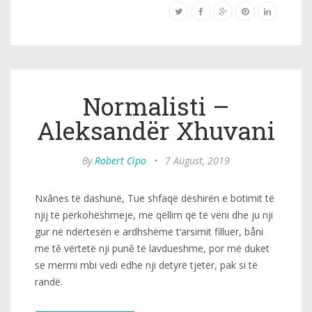
Normalisti –
Aleksandër Xhuvani
By
Robert Cipo
•
7 August, 2019
Nxânes të dashunë, Tue shfaqë dëshirën e botimit të
njij të përkohëshmeje, me qëllim që të vëni dhe ju nji
gur në ndërtesën e ardhshëme t’arsimit filluer, båni
me tě vërtetë nji puně të lavdueshme, por më duket
se merrni mbi vedi edhe nji detyrë tjetër, pak si të
randë.