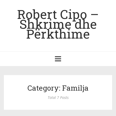
Robert Cipo –
Shkrime dhe
Përkthime
Toggle
navigation
Category: Familja
Total 7 Posts