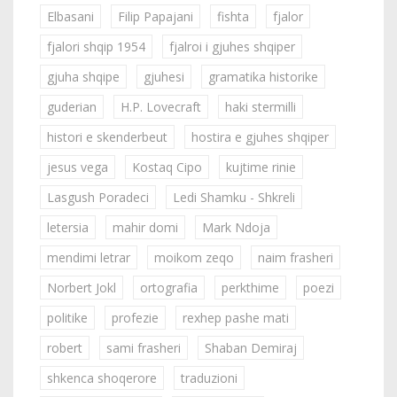
Elbasani
Filip Papajani
fishta
fjalor
fjalori shqip 1954
fjalroi i gjuhes shqiper
gjuha shqipe
gjuhesi
gramatika historike
guderian
H.P. Lovecraft
haki stermilli
histori e skenderbeut
hostira e gjuhes shqiper
jesus vega
Kostaq Cipo
kujtime rinie
Lasgush Poradeci
Ledi Shamku - Shkreli
letersia
mahir domi
Mark Ndoja
mendimi letrar
moikom zeqo
naim frasheri
Norbert Jokl
ortografia
perkthime
poezi
politike
profezie
rexhep pashe mati
robert
sami frasheri
Shaban Demiraj
shkenca shoqerore
traduzioni