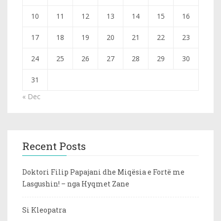
10
11
12
13
14
15
16
17
18
19
20
21
22
23
24
25
26
27
28
29
30
31
« Dec
Recent Posts
Doktori Filip Papajani dhe Miqësia e Fortë me
Lasgushin! – nga Hyqmet Zane
Si Kleopatra