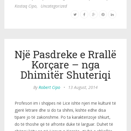
Kostaq Cipo
,
Uncategorized
Një Pasdreke e Rrallë
Korçare – nga
Dhimitër Shuteriqi
By
Robert Cipo
•
13 August, 2014
Profesori im i shqipes në Lice ishte njeri me kulturë të
gjerë letrare dhe si do ta shihni, kishte edhe disa
tipare jo të zakonshme. Po ta karakterizoje shkurt,
do të thoshe që të afronte duke të larguar. Duhet të