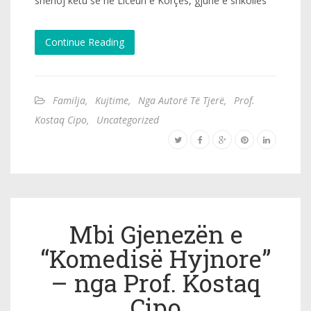
shënoj këtu se në Liceun e Korçës, gjuhë e shkollës
Continue Reading
Familja
,
Kujtime
,
Nga Autorë Të Tjerë
,
Prof.
Kostaq Cipo
,
Uncategorized
Mbi Gjenezën e
“Komedisë Hyjnore”
– nga Prof. Kostaq
Cipo