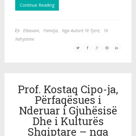
Continue Reading
Elbasani
,
Familja
,
Nga Autorë Të Tjerë
,
Të
Ndryshme
Prof. Kostaq Cipo-ja,
Përfaqësues i
Nderuar i Gjuhësisë
Dhe i Kulturës
Shqiptare – nga