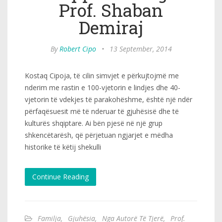
Prof. Shaban
Demiraj
By
Robert Cipo
•
13 September, 2014
Kostaq Cipoja, të cilin simvjet e përkujtojmë me
nderim me rastin e 100-vjetorin e lindjes dhe 40-
vjetorin të vdekjes të parakohëshme, është një ndër
përfaqësuesit më të nderuar të gjuhësisë dhe të
kulturës shqiptare. Ai bën pjesë në një grup
shkencëtarësh, që përjetuan ngjarjet e mëdha
historike të këtij shekulli
Continue Reading
Familja
,
Gjuhësia
,
Nga Autorë Të Tjerë
,
Prof.