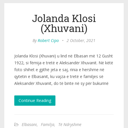
Jolanda Klosi
(Xhuvani)
By
Robert Cipo
•
2 October, 2021
Jolanda Klosi (Xhuvani) u lind në Elbasan më 12 Gusht
1922, si fëmija e tretë e Aleksandër Xhuvanit. Në këtë
foto shihet e gjithë jeta e saj, rinia e hershme në
qytetin e Elbasanit, ku vajza e tretë e familjes së
Aleksandër Xhuvanit, do të binte në sy për bukurinë
Continue Reading
Elbasani
,
Familja
,
Të Ndryshme