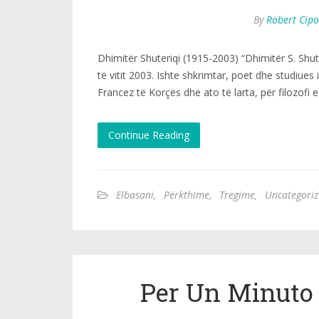
By
Robert Cipo
Dhimitër Shuteriqi (1915-2003) “Dhimitër S. Shute
të vitit 2003. Ishte shkrimtar, poet dhe studiues
Francez të Korçës dhe ato të larta, për filozofi 
Continue Reading
Elbasani
,
Përkthime
,
Tregime
,
Uncategori
Per Un Minuto D