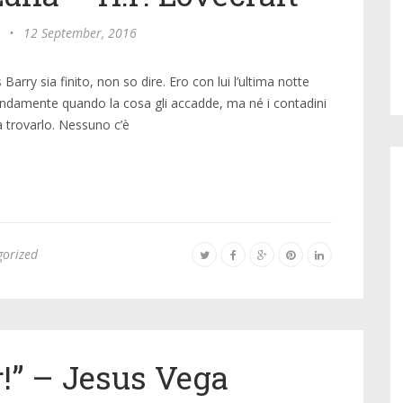
•
12 September, 2016
arry sia finito, non so dire. Ero con lui l’ultima notte
orrendamente quando la cosa gli accadde, ma né i contadini
 a trovarlo. Nessuno c’è
gorized
!” – Jesus Vega