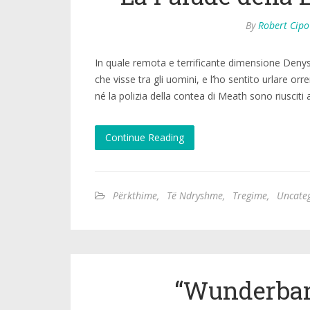
By
Robert Cipo
In quale remota e terrificante dimensione Denys B
che visse tra gli uomini, e l’ho sentito urlare 
né la polizia della contea di Meath sono riusciti
Continue Reading
Përkthime
,
Të Ndryshme
,
Tregime
,
Uncate
“Wunderbar