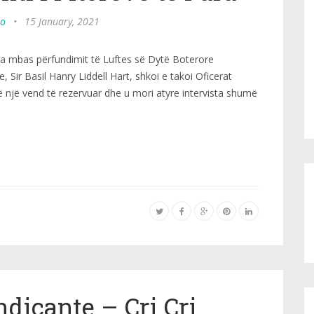
po
•
15 January, 2021
 mbas përfundimit të Luftes së Dytë Boterore
, Sir Basil Hanry Liddell Hart, shkoi e takoi Oficerat
 një vend të rezervuar dhe u mori atyre intervista shumë
ndicante – Cri Cri