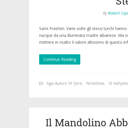
St
By
Robert Cip
Sami Frashëri. Varie volte gli stessi turchi ha
nacque da una illuminata madre albanese. Ma noi
mettere in risalto il valore altissimo di questo inf
Continue Reading
Nga Autorë Të Tjerë
,
Përkthime
,
Të Ndrysh
Il Mandolino Ab