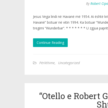
By
Robert Cip
Jesus Vega lindi në Havanë më 1954. Ai është kri
Havanë” botuar në vitin 1994. Ka botuar “Wunde
tregimi “Wunderbar”. * * * * * * * U zgjua papri
Continue Reading
Përkthime
,
Uncategorized
“Otello e Robert 
Sh