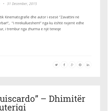
o
•
31 December, 2015
tik Kinematografie dhe autor i esesë “Zavattini në
rbar!“, “I mrekullueshem!” nga ku është nxjerrë edhe
tur, i trembur nga zhurma e një teneqe
Guiscardo” – Dhimitër
uteriqi