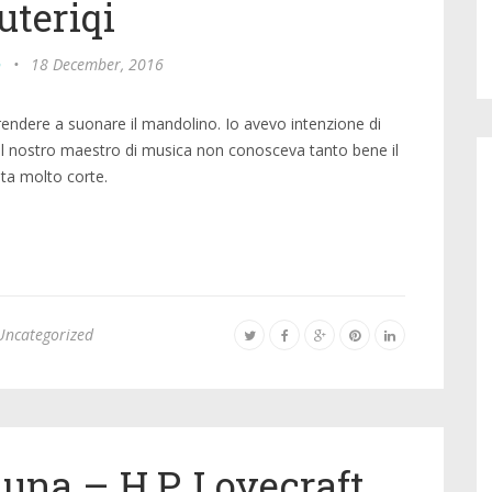
uteriqi
o
•
18 December, 2016
prendere a suonare il mandolino. Io avevo intenzione di
a il nostro maestro di musica non conosceva tanto bene il
ita molto corte.
Uncategorized
Luna – H.P. Lovecraft