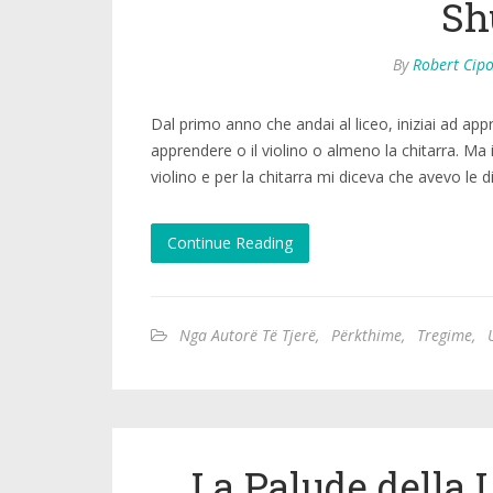
Sh
By
Robert Cip
Dal primo anno che andai al liceo, iniziai ad ap
apprendere o il violino o almeno la chitarra. M
violino e per la chitarra mi diceva che avevo le d
Continue Reading
Nga Autorë Të Tjerë
,
Përkthime
,
Tregime
,
La Palude della 