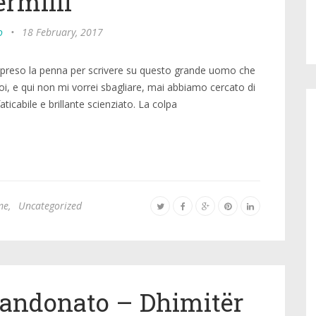
ërmilli
o
•
18 February, 2017
nno preso la penna per scrivere su questo grande uomo che
, e qui non mi vorrei sbagliare, mai abbiamo cercato di
aticabile e brillante scienziato. La colpa
me
,
Uncategorized
bandonato – Dhimitër