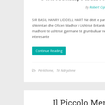
By
Robert Ci
SIR BASIL HANRY LIDDELL HART Në ditët e para
shkrimtari dhe Oficeri Madhor i Ushtrisë Britanike
madhorë të ushtrisë gjermane të grumbulluar në
interesante
Continue Reading
Përkthime
,
Të Ndryshme
Il Piccolo Me