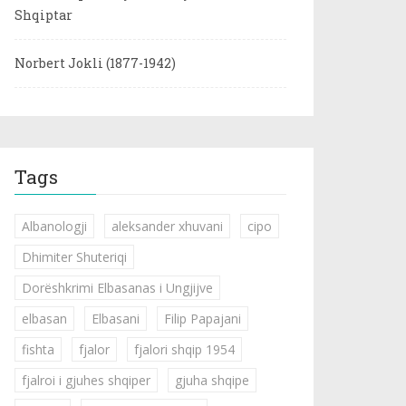
Shqiptar
Norbert Jokli (1877-1942)
Tags
Albanologji
aleksander xhuvani
cipo
Dhimiter Shuteriqi
Dorëshkrimi Elbasanas i Ungjijve
elbasan
Elbasani
Filip Papajani
fishta
fjalor
fjalori shqip 1954
fjalroi i gjuhes shqiper
gjuha shqipe