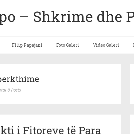
ipo – Shkrime dhe 
Filip Papajani
Foto Galeri
Video Galeri
perkthime
otal 8 Posts
kti i Fitoreve të Para