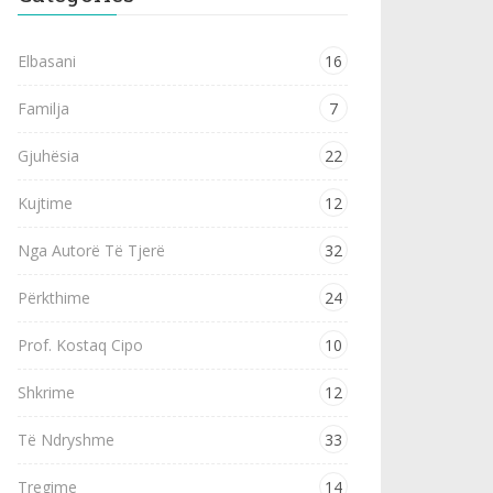
Elbasani
16
Familja
7
Gjuhësia
22
Kujtime
12
Nga Autorë Të Tjerë
32
Përkthime
24
Prof. Kostaq Cipo
10
Shkrime
12
Të Ndryshme
33
Tregime
14