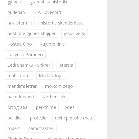
gjuhesi
gramatika historike
guderian
H.P. Lovecraft
haki stermilli
histori e skenderbeut
hostira e gjuhes shqiper
jesus vega
Kostaq Cipo
kujtime rinie
Lasgush Poradeci
Ledi Shamku - Shkreli
letersia
mahir domi
Mark Ndoja
mendimi letrar
moikom zeqo
naim frasheri
Norbert Jokl
ortografia
perkthime
poezi
politike
profezie
rexhep pashe mati
robert
sami frasheri
Shaban Demiraj
shkenca shoqerore