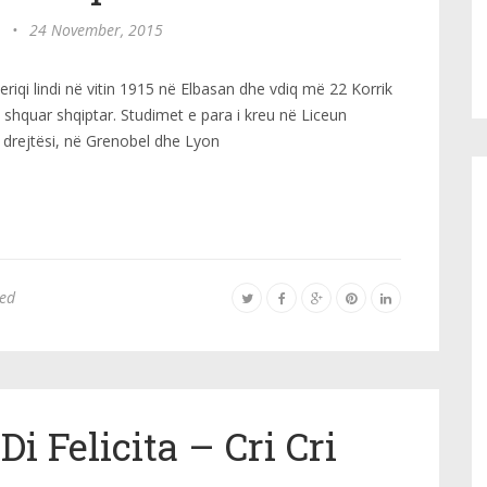
•
24 November, 2015
riqi lindi në vitin 1915 në Elbasan dhe vdiq më 22 Korrik
 i shquar shqiptar. Studimet e para i kreu në Liceun
e drejtësi, në Grenobel dhe Lyon
zed
i Felicita – Cri Cri