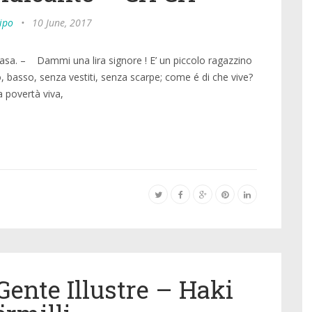
ipo
•
10 June, 2017
casa. – Dammi una lira signore ! E’ un piccolo ragazzino
o, basso, senza vestiti, senza scarpe; come é di che vive?
 povertà viva,
Gente Illustre – Haki