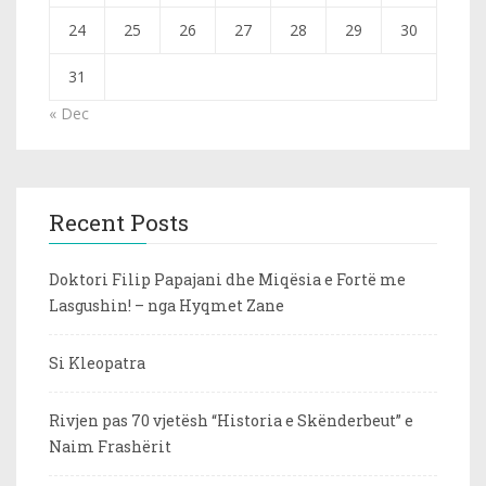
24
25
26
27
28
29
30
31
« Dec
Recent Posts
Doktori Filip Papajani dhe Miqësia e Fortë me
Lasgushin! – nga Hyqmet Zane
Si Kleopatra
Rivjen pas 70 vjetësh “Historia e Skënderbeut” e
Naim Frashërit