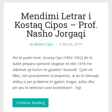
Mendimi Letrar i
Kostaq Cipos – Prof.
Nasho Jorgaqi
By
Robert Cipo
•
4 March, 2019
Për të parën herë, Kostaq Cipo (1892-1952) do të
duket përpara opinionit shqiptar në vitin 1918 me
shkrimet që boton në gazetën “Kuvendi”. Qysh në
fillim, nën pseudonimin Scampensis, ai do të shkruajë
artikuj si për probleme të gjuhës shqipe, ashtu dhe
për ato të letërsisë sonë kombëtare1 . Një
Continue Reading