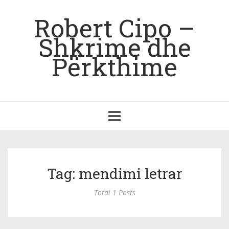
Robert Cipo –
Shkrime dhe
Përkthime
Toggle
navigation
Tag: mendimi letrar
Total 1 Posts