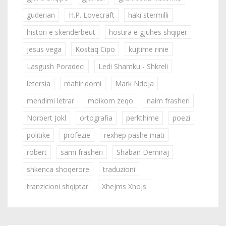
guderian
H.P. Lovecraft
haki stermilli
histori e skenderbeut
hostira e gjuhes shqiper
jesus vega
Kostaq Cipo
kujtime rinie
Lasgush Poradeci
Ledi Shamku - Shkreli
letersia
mahir domi
Mark Ndoja
mendimi letrar
moikom zeqo
naim frasheri
Norbert Jokl
ortografia
perkthime
poezi
politike
profezie
rexhep pashe mati
robert
sami frasheri
Shaban Demiraj
shkenca shoqerore
traduzioni
tranzicioni shqiptar
Xhejms Xhojs