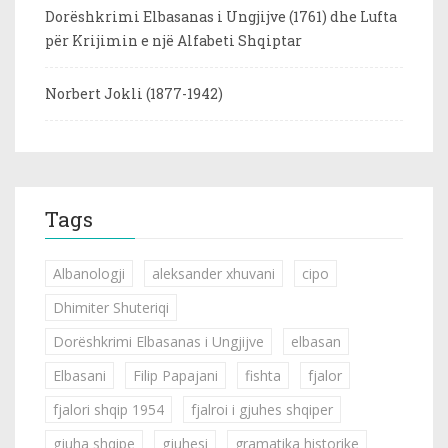
Dorëshkrimi Elbasanas i Ungjijve (1761) dhe Lufta
për Krijimin e një Alfabeti Shqiptar
Norbert Jokli (1877-1942)
Tags
Albanologji
aleksander xhuvani
cipo
Dhimiter Shuteriqi
Dorëshkrimi Elbasanas i Ungjijve
elbasan
Elbasani
Filip Papajani
fishta
fjalor
fjalori shqip 1954
fjalroi i gjuhes shqiper
gjuha shqipe
gjuhesi
gramatika historike