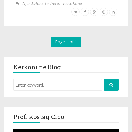
Nga Autorë Të Tjerë
,
Përkthime
Page 1 of 1
Kërkoni në Blog
Prof. Kostaq Cipo
Video