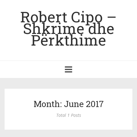
Robert Cipo –
Shkrime dhe
Përkthime
Toggle
navigation
Month: June 2017
Total 1 Posts