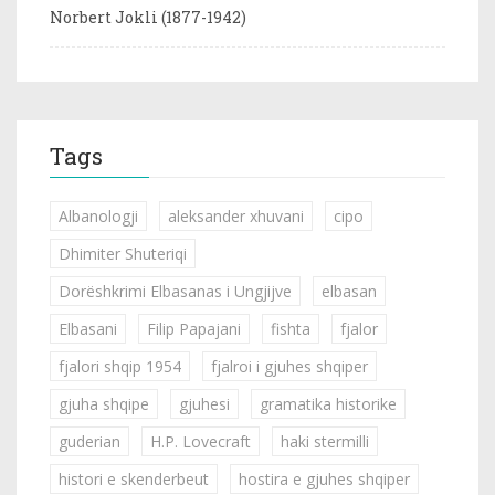
Norbert Jokli (1877-1942)
Tags
Albanologji
aleksander xhuvani
cipo
Dhimiter Shuteriqi
Dorëshkrimi Elbasanas i Ungjijve
elbasan
Elbasani
Filip Papajani
fishta
fjalor
fjalori shqip 1954
fjalroi i gjuhes shqiper
gjuha shqipe
gjuhesi
gramatika historike
guderian
H.P. Lovecraft
haki stermilli
histori e skenderbeut
hostira e gjuhes shqiper