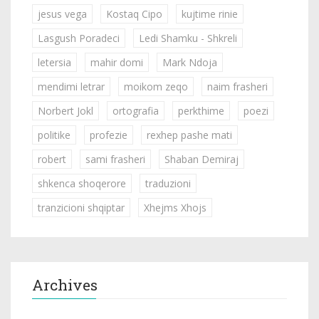
jesus vega
Kostaq Cipo
kujtime rinie
Lasgush Poradeci
Ledi Shamku - Shkreli
letersia
mahir domi
Mark Ndoja
mendimi letrar
moikom zeqo
naim frasheri
Norbert Jokl
ortografia
perkthime
poezi
politike
profezie
rexhep pashe mati
robert
sami frasheri
Shaban Demiraj
shkenca shoqerore
traduzioni
tranzicioni shqiptar
Xhejms Xhojs
Archives