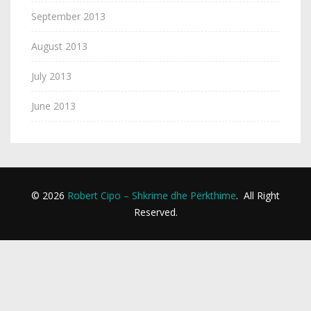
September 2013
August 2013
July 2013
June 2013
© 2026
Robert Cipo – Shkrime dhe Përkthime
.
All Right
Reserved.