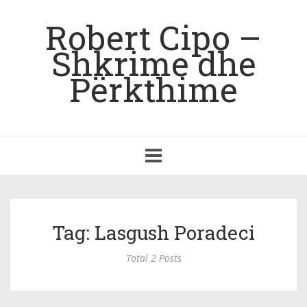
Robert Cipo –
Shkrime dhe
Përkthime
Toggle
navigation
Tag: Lasgush Poradeci
Total 2 Posts