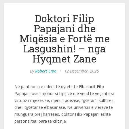
Doktori Filip
Papajani dhe
Miqësia e Fortë me
Lasgushin! – nga
Hyqmet Zane
By
Robert Cipo
•
12 December, 2025
Në panteonin e nderit të qytetit të Elbasanit Filip
Papajani ose i njohur si Lipi, zë një vend të veçantë si
virtuoz i mjekësisë, njeriu i poezisë, qytetari i kulturës
dhe i qytetarisë elbasanase. Në universin e vlerave të
munguara prej harresës, doktor Filip Papajani është
personaliteti para të cilit një