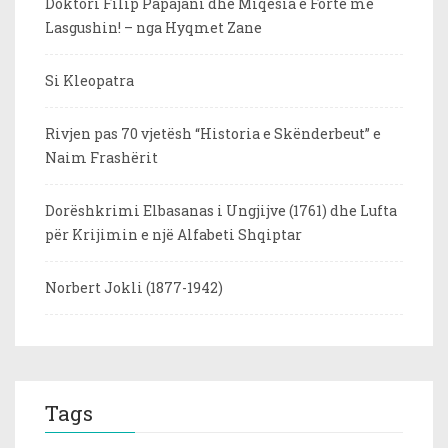
Doktori Filip Papajani dhe Miqësia e Fortë me
Lasgushin! – nga Hyqmet Zane
Si Kleopatra
Rivjen pas 70 vjetësh “Historia e Skënderbeut” e
Naim Frashërit
Dorëshkrimi Elbasanas i Ungjijve (1761) dhe Lufta
për Krijimin e një Alfabeti Shqiptar
Norbert Jokli (1877-1942)
Tags