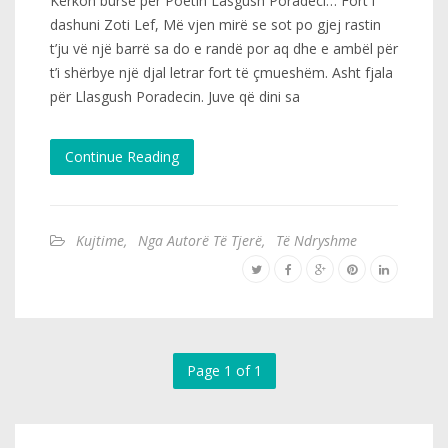
Kërkon bursë për Poetin Lasgush Poradeci… Fort i
dashuni Zoti Lef, Më vjen mirë se sot po gjej rastin
t’ju vë një barrë sa do e randë por aq dhe e ambël për
t’i shërbye një djal letrar fort të çmueshëm. Asht fjala
për Llasgush Poradecin. Juve që dini sa
Continue Reading
Kujtime
,
Nga Autorë Të Tjerë
,
Të Ndryshme
Page 1 of 1