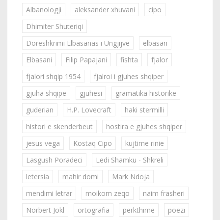
Albanologji
aleksander xhuvani
cipo
Dhimiter Shuteriqi
Dorëshkrimi Elbasanas i Ungjijve
elbasan
Elbasani
Filip Papajani
fishta
fjalor
fjalori shqip 1954
fjalroi i gjuhes shqiper
gjuha shqipe
gjuhesi
gramatika historike
guderian
H.P. Lovecraft
haki stermilli
histori e skenderbeut
hostira e gjuhes shqiper
jesus vega
Kostaq Cipo
kujtime rinie
Lasgush Poradeci
Ledi Shamku - Shkreli
letersia
mahir domi
Mark Ndoja
mendimi letrar
moikom zeqo
naim frasheri
Norbert Jokl
ortografia
perkthime
poezi