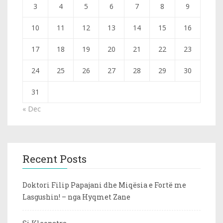
3
4
5
6
7
8
9
10
11
12
13
14
15
16
17
18
19
20
21
22
23
24
25
26
27
28
29
30
31
« Dec
Recent Posts
Doktori Filip Papajani dhe Miqësia e Fortë me
Lasgushin! – nga Hyqmet Zane