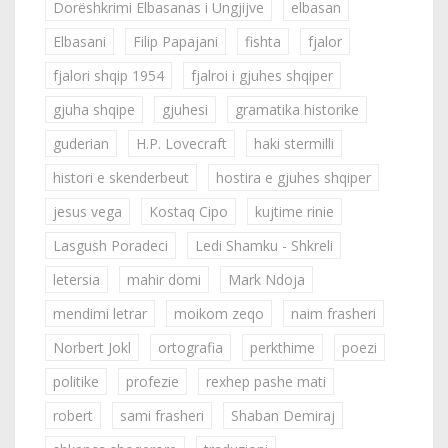
Dorëshkrimi Elbasanas i Ungjijve
elbasan
Elbasani
Filip Papajani
fishta
fjalor
fjalori shqip 1954
fjalroi i gjuhes shqiper
gjuha shqipe
gjuhesi
gramatika historike
guderian
H.P. Lovecraft
haki stermilli
histori e skenderbeut
hostira e gjuhes shqiper
jesus vega
Kostaq Cipo
kujtime rinie
Lasgush Poradeci
Ledi Shamku - Shkreli
letersia
mahir domi
Mark Ndoja
mendimi letrar
moikom zeqo
naim frasheri
Norbert Jokl
ortografia
perkthime
poezi
politike
profezie
rexhep pashe mati
robert
sami frasheri
Shaban Demiraj