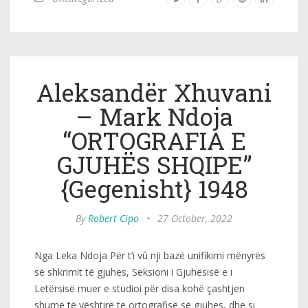
Aleksandër Xhuvani
– Mark Ndoja
“ORTOGRAFIA E
GJUHËS SHQIPE”
{Gegenisht} 1948
By
Robert Cipo
•
27 October, 2022
Nga Leka Ndoja Për t’i vû nji bazë unifikimi mënyrës
së shkrimit të gjuhës, Seksioni i Gjuhësisë e i
Letërsisë muer e studioi për disa kohë çashtjen
shumë të vështirë të ortografisë së gjuhës, dhe si