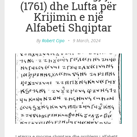
(1761) dhe Lufta për
Krijimin e një
Alfabeti Shqiptar
By
Robert Cipo
•
9 March, 2024
Letërsia e moçme shqiptare dhe problemi i alfabetit