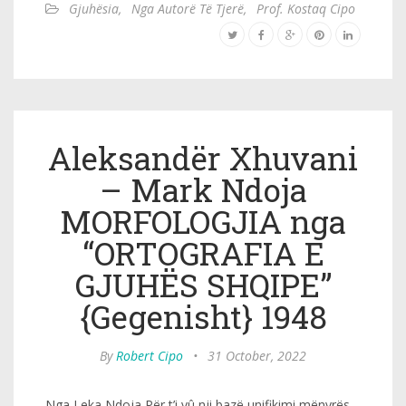
Gjuhësia
,
Nga Autorë Të Tjerë
,
Prof. Kostaq Cipo
Aleksandër Xhuvani
– Mark Ndoja
MORFOLOGJIA nga
“ORTOGRAFIA E
GJUHËS SHQIPE”
{Gegenisht} 1948
By
Robert Cipo
•
31 October, 2022
Nga Leka Ndoja Për t’i vû nji bazë unifikimi mënyrës