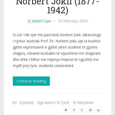
Norbert Jokli (1877-
1942)
By
Robert Cipo
•
25 February, 2024
Si sot 146 vjet më parë lindi Norbert Jokli. Albanologu
i njohur austriak Prof. Dr. Norbert Jokli, (që ia kushtoi
gjithë veprimtarinë e gjithë jetën studimit të gjuhës
shqipe), mbante kontakte të vijueshme me shqiptarë
dhe ishte i lidhur me ndjenja miqësie të ngushtë me
mjaft prej tyre, studentë universitarë
Continue Reading
Gjuhësia
,
Nga Autorë Të Tjerë
,
Të Ndryshme