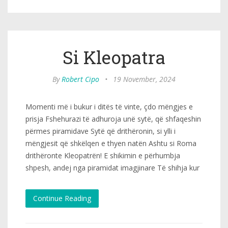
Si Kleopatra
By
Robert Cipo
•
19 November, 2024
Momenti më i bukur i ditës të vinte, çdo mëngjes e
prisja Fshehurazi të adhuroja unë sytë, që shfaqeshin
përmes piramidave Sytë që drithëronin, si ylli i
mëngjesit që shkëlqen e thyen natën Ashtu si Roma
drithëronte Kleopatrën! E shikimin e përhumbja
shpesh, andej nga piramidat imagjinare Të shihja kur
Continue Reading