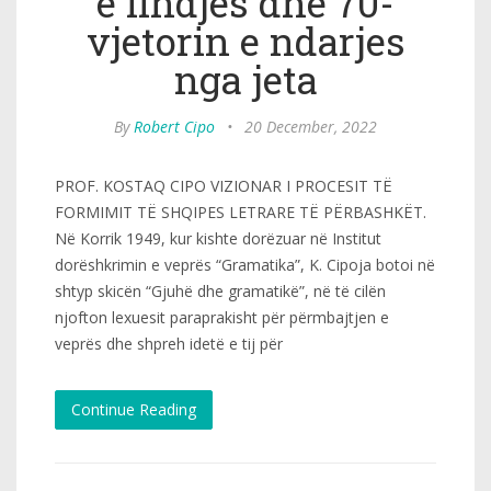
e lindjes dhe 70-
vjetorin e ndarjes
nga jeta
By
Robert Cipo
•
20 December, 2022
PROF. KOSTAQ CIPO VIZIONAR I PROCESIT TË
FORMIMIT TË SHQIPES LETRARE TË PËRBASHKËT.
Në Korrik 1949, kur kishte dorëzuar në Institut
dorëshkrimin e veprës “Gramatika”, K. Cipoja botoi në
shtyp skicën “Gjuhë dhe gramatikë”, në të cilën
njofton lexuesit paraprakisht për përmbajtjen e
veprës dhe shpreh idetë e tij për
Continue Reading