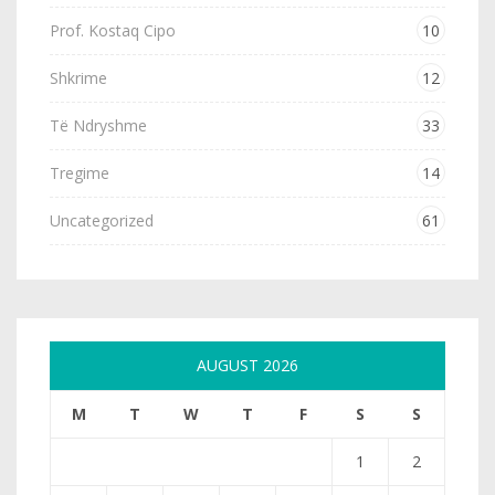
Prof. Kostaq Cipo
10
Shkrime
12
Të Ndryshme
33
Tregime
14
Uncategorized
61
AUGUST 2026
M
T
W
T
F
S
S
1
2