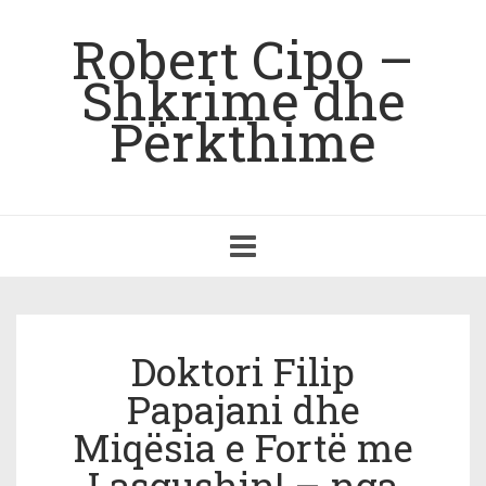
Robert Cipo –
Shkrime dhe
Përkthime
Toggle
navigation
Doktori Filip
Papajani dhe
Miqësia e Fortë me
Lasgushin! – nga