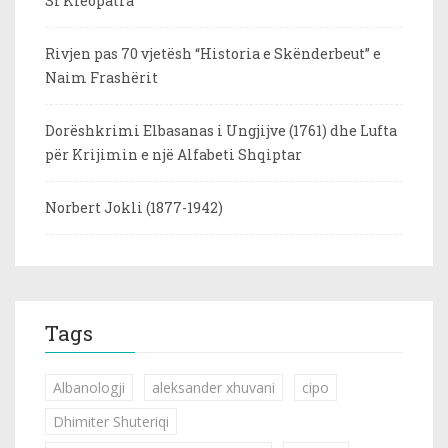
Si Kleopatra
Rivjen pas 70 vjetësh “Historia e Skënderbeut” e
Naim Frashërit
Dorëshkrimi Elbasanas i Ungjijve (1761) dhe Lufta
për Krijimin e një Alfabeti Shqiptar
Norbert Jokli (1877-1942)
Tags
Albanologji
aleksander xhuvani
cipo
Dhimiter Shuteriqi