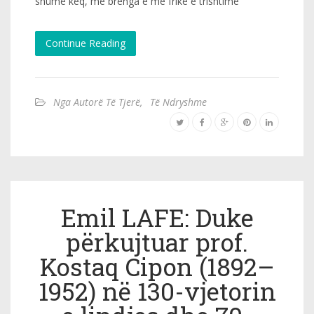
shumë keq, me brenga e me frikë e trishtime
Continue Reading
Nga Autorë Të Tjerë
,
Të Ndryshme
Emil LAFE: Duke
përkujtuar prof.
Kostaq Cipon (1892–
1952) në 130-vjetorin