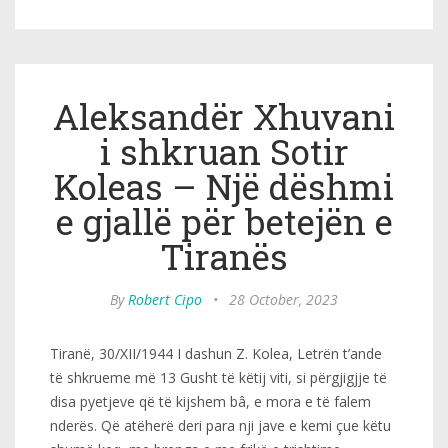
Aleksandër Xhuvani
i shkruan Sotir
Koleas – Një dëshmi
e gjallë për betejën e
Tiranës
By
Robert Cipo
•
28 October, 2023
Tiranë, 30/XII/1944 I dashun Z. Kolea, Letrën t’ande
të shkrueme më 13 Gusht të këtij viti, si përgjigjje të
disa pyetjeve që të kijshem bâ, e mora e të falem
nderës. Që atëherë deri para nji jave e kemi çue këtu