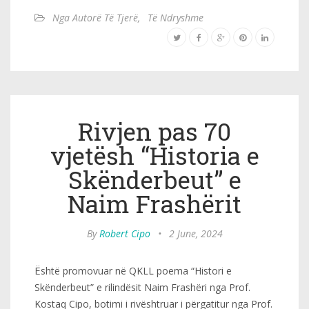
Nga Autorë Të Tjerë
,
Të Ndryshme
Rivjen pas 70
vjetësh “Historia e
Skënderbeut” e
Naim Frashërit
By
Robert Cipo
•
2 June, 2024
Është promovuar në QKLL poema “Histori e
Skënderbeut” e rilindësit Naim Frashëri nga Prof.
Kostaq Cipo, botimi i rivështruar i përgatitur nga Prof.