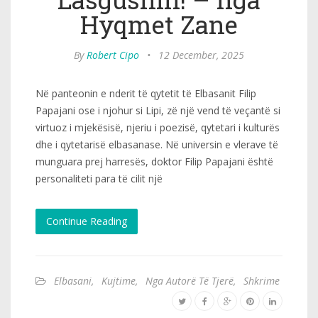
Hyqmet Zane
By
Robert Cipo
•
12 December, 2025
Në panteonin e nderit të qytetit të Elbasanit Filip
Papajani ose i njohur si Lipi, zë një vend të veçantë si
virtuoz i mjekësisë, njeriu i poezisë, qytetari i kulturës
dhe i qytetarisë elbasanase. Në universin e vlerave të
munguara prej harresës, doktor Filip Papajani është
personaliteti para të cilit një
Continue Reading
Elbasani
,
Kujtime
,
Nga Autorë Të Tjerë
,
Shkrime