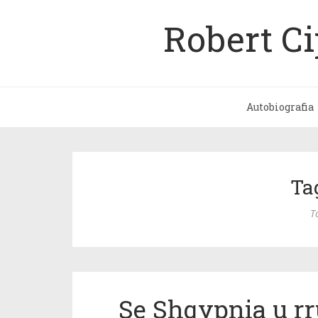
Robert C
Autobiografia
Tag
T
Se Shqypnia u rr