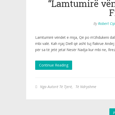
“Lamtumirë vënd
F
By
Robert Ci
Lamtumirë vëndet e mija, Që po m’zhdukeni dal
mbi valë. Kah njaj Diell që asht tuj flakrue Ande
për sa të jetë jeta! Nesër Nadja kur mbi ne, Rrez
Continue Reading
Nga Autorë Të Tjerë
,
Të Ndryshme
P