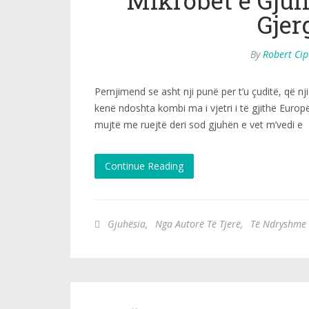
Mikrobët e Gju
Gjer
By
Robert Ci
Pernjimend se asht nji punë per t’u çuditë, që nj
kenë ndoshta kombi ma i vjetri i të gjithë Europ
mujtë me ruejtë deri sod gjuhën e vet m’vedi e
Continue Reading
Gjuhësia
,
Nga Autorë Të Tjerë
,
Të Ndryshme