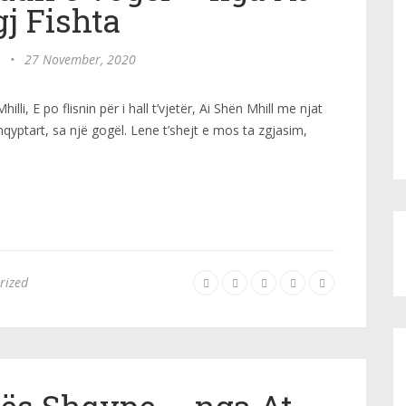
gj Fishta
•
27 November, 2020
hilli, E po flisnin për i hall t’vjetër, Ai Shën Mhill me njat
qyptart, sa një gogël. Lene t’shejt e mos ta zgjasim,
rized