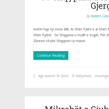
Gjer
By
Robert Cipo
Kishin hyp nji rreze dilli, Ai Shën Pjetri e ai Shën M
Shën Pjetër Se Shqypnia u rrudh e vogël, Për sh
Zbresin n’tokë Shqypnin ta masin.
Continue Reading
Nga Autorë Të Tjerë
,
Të Ndryshme
,
Uncatego