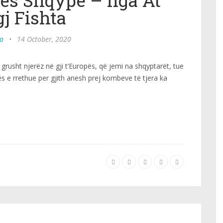
hës Shqype – nga At
gj Fishta
po
•
14 October, 2020
i grusht njerëz në gji t’Europës, që jemi na shqyptarët, tue
ës e rrethue per gjith anesh prej kombeve të tjera ka