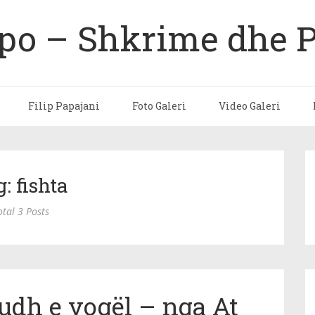
ipo – Shkrime dhe 
Filip Papajani
Foto Galeri
Video Galeri
: fishta
otal 3 Posts
udh e vogël – nga At