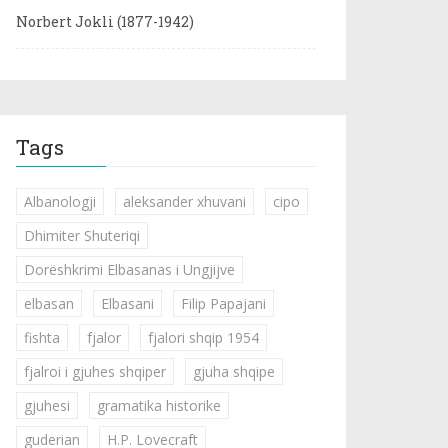
Norbert Jokli (1877-1942)
Tags
Albanologji
aleksander xhuvani
cipo
Dhimiter Shuteriqi
Dorëshkrimi Elbasanas i Ungjijve
elbasan
Elbasani
Filip Papajani
fishta
fjalor
fjalori shqip 1954
fjalroi i gjuhes shqiper
gjuha shqipe
gjuhesi
gramatika historike
guderian
H.P. Lovecraft