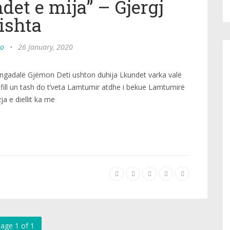
et e mija” – Gjergj
ishta
po
•
26 January, 2020
ngadalë Gjëmon Deti ushton duhija Lkundet varka valë
j fill un tash do t’veta Lamtumir atdhe i bekue Lamtumirë
ja e diellit ka me
age 1 of 1