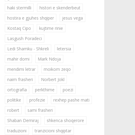
haki stermilli
histori e skenderbeut
hostira e gjuhes shqiper
jesus vega
Kostaq Cipo
kujtime rinie
Lasgush Poradeci
Ledi Shamku - Shkreli
letersia
mahir domi
Mark Ndoja
mendimi letrar
moikom zeqo
naim frasheri
Norbert Jokl
ortografia
perkthime
poezi
politike
profezie
rexhep pashe mati
robert
sami frasheri
Shaban Demiraj
shkenca shoqerore
traduzioni
tranzicioni shqiptar