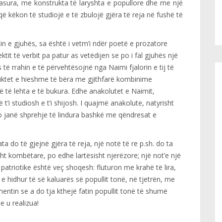
pasura, me konstrukta të laryshta e popullore dhe me një
që këkon të studiojë e të zbulojë gjëra të reja në fushë të
in e gjuhës, sa është i vetm’i ndër poetë e prozatore
tit të verbit pa patur as vetëdijen se po i fal gjuhës një
s të rrahin e të përvehtësojnë nga Naimi fjalorin e tij të
ruktet e hieshme të bëra me gjithfarë kombinime
të lehta e të bukura. Edhe anakolutet e Naimit,
 t’i studiosh e t’i shijosh. I quajmë anakolute, natyrisht
o janë shprehje të lindura bashkë me qëndresat e
 do të gjejnë gjëra të reja, një notë të re p.sh. do ta
sht kombëtare, po edhe lartësisht njerëzore; një not’e një
j patriotike është veç shoqesh: fluturon me krahë të lira,
e hidhur të së kaluarës së popullit tonë, në tjetrën, me
mentin se a do tja kthejë fatin popullit tonë të shumë
te u realizua!