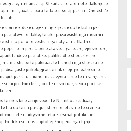
, neogreke, rumune, etj. Shkurt, tërë atë notë dallonjëse
opulli në çapat e para të luftës së tij për liri. Dhe ësht’e
 kështu.
uke u arirë e duke u pjekur ngjarjet që do të kishin për
sa patriotëve të flaktë, të cilët pavarësisht nga mësimi i
se ishin a po jo të veshur nga natyra me flladin e
ë popull të mpirë. U bënë ata vetë gazetarë, vjershëtorë,
purit të ideve patriotike, politike dhe shoqërore në
s, me një shqipe të palëruar, të hidhesh nga shpresa në
ja disa çaste psikologjike që nuk e lejojnë patriotin të
janë qint për qint shumë më të vyera e më të mira nga një
ë se ai prodhim lë diç për të dëshëruar, vepra poetike e
kë veç.
ipes të mos lënë asnjë vepër të Naimit pa studiuar,
të tija do të na paraqitë sferën e jetës në të cilën ka
ndonin idetë e ndryshme fetare, rrymat politike në
 dhe frika se mos coptohej Shqipëria nga fqinjët.