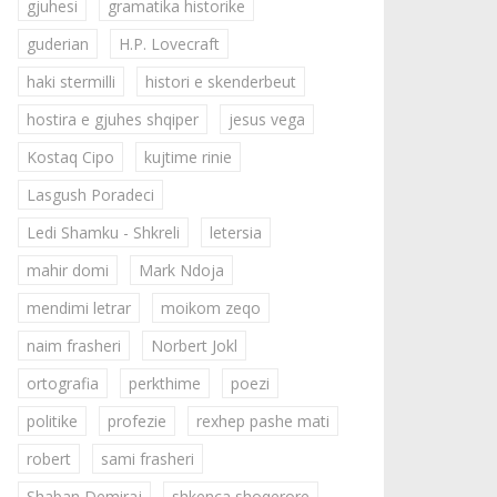
gjuhesi
gramatika historike
guderian
H.P. Lovecraft
haki stermilli
histori e skenderbeut
hostira e gjuhes shqiper
jesus vega
Kostaq Cipo
kujtime rinie
Lasgush Poradeci
Ledi Shamku - Shkreli
letersia
mahir domi
Mark Ndoja
mendimi letrar
moikom zeqo
naim frasheri
Norbert Jokl
ortografia
perkthime
poezi
politike
profezie
rexhep pashe mati
robert
sami frasheri
Shaban Demiraj
shkenca shoqerore