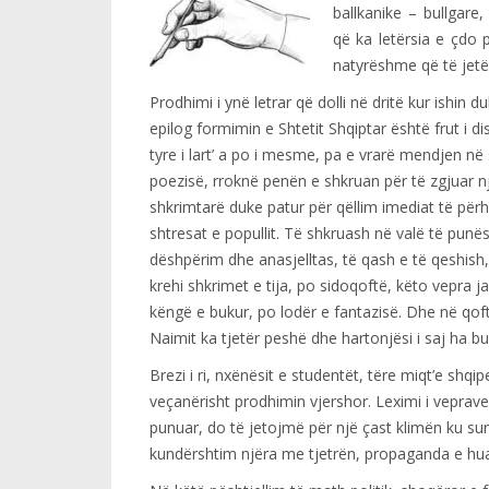
ballkanike – bullgare
që ka letërsia e çdo p
natyrëshme që të jetë
Prodhimi i ynë letrar që dolli në dritë kur ishin d
epilog formimin e Shtetit Shqiptar është frut i di
tyre i lart’ a po i mesme, pa e vrarë mendjen në 
poezisë, rroknë penën e shkruan për të zgjuar nj
shkrimtarë duke patur për qëllim imediat të përha
shtresat e popullit. Të shkruash në valë të punë
dëshpërim dhe anasjelltas, të qash e të qeshish, 
krehi shkrimet e tija, po sidoqoftë, këto vepra 
këngë e bukur, po lodër e fantazisë. Dhe në qoft
Naimit ka tjetër peshë dhe hartonjësi i saj ha bu
Brezi i ri, nxënësit e studentët, tëre miqt’e shq
veçanërisht prodhimin vjershor. Leximi i veprave 
punuar, do të jetojmë për një çast klimën ku su
kundërshtim njëra me tjetrën, propaganda e huaj