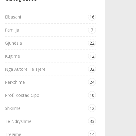
Elbasani
16
Familja
7
Gjuhësia
22
Kujtime
12
Nga Autorë Të Tjerë
32
Përkthime
24
Prof. Kostaq Cipo
10
Shkrime
12
Të Ndryshme
33
Tregime
14