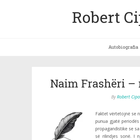
Robert C
Autobiografia
Naim Frashëri – 
By
Robert Cipo
Faktet vërtetojnë se n
punua gjatë periodës
propagandistike se sa e
së rilindjes sonë. I