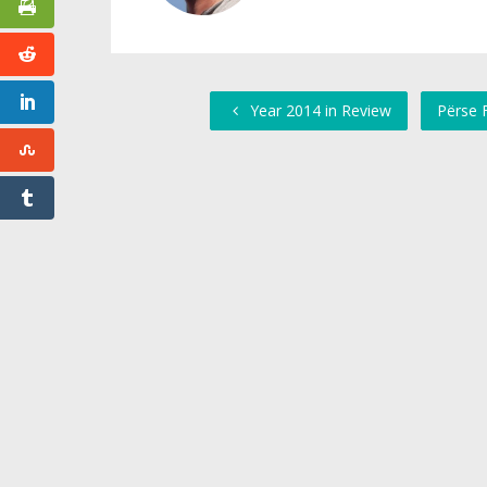
Year 2014 in Review
Përse F