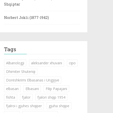
Shqiptar
Norbert Jokli (1877-1942)
Tags
Albanologji
aleksander xhuvani
cipo
Dhimiter Shuteriqi
Dorëshkrimi Elbasanas i Ungjijve
elbasan
Elbasani
Filip Papajani
fishta
fjalor
fjalori shqip 1954
fjalroi i gjuhes shqiper
gjuha shqipe