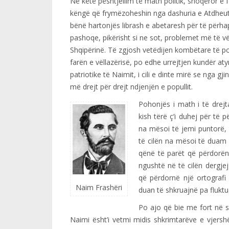
Në këtë pështjellim të math politik, shoqëror e
këngë që frymëzoheshin nga dashuria e Atdheut.
bënë hartonjës librash e abetaresh për të përha
pashoqe, pikërisht si ne sot, problemet më të v
Shqipërinë. Të zgjosh vetëdijen kombëtare të pop
farën e vëllazërisë, po edhe urrejtjen kundër aty
patriotike të Naimit, i cili e dinte mirë se nga gj
më drejt për drejt ndjenjën e popullit.
Pohonjës i math i të drejta
kish tërë ç’i duhej për të 
na mësoi të jemi puntorë, 
të cilën na mësoi të duam
qënë të parët që përdorën 
ngushtë në të cilën dergje
që përdornë një ortografi
Naim Frashëri
duan të shkruajnë pa flukt
Po ajo që bie me fort në sy
Naimi ësht’i vetmi midis shkrimtarëve e vjers