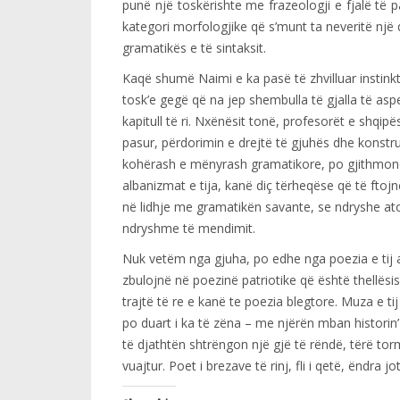
punë një toskërishte me frazeologji e fjalë të 
kategori morfologjike që s’munt ta neveritë një 
gramatikës e të sintaksit.
Kaqë shumë Naimi e ka pasë të zhvilluar instinkt
tosk’e gegë që na jep shembulla të gjalla të aspek
kapitull të ri. Nxënësit tonë, profesorët e shqipë
pasur, përdorimin e drejtë të gjuhës dhe konst
kohërash e mënyrash gramatikore, po gjithmonë 
albanizmat e tija, kanë diç tërheqëse që të ftojnë
në lidhje me gramatikën savante, se ndryshe at
ndryshme të mendimit.
Nuk vetëm nga gjuha, po edhe nga poezia e tij ata
zbulojnë në poezinë patriotike që është thellësi
trajtë të re e kanë te poezia blegtore. Muza e ti
po duart i ka të zëna – me njërën mban historin’ 
të djathtën shtrëngon një gjë të rëndë, tërë tor
vuajtur. Poet i brezave të rinj, fli i qetë, ëndra jo