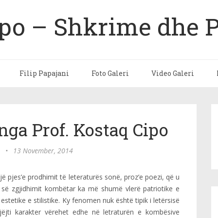
ipo – Shkrime dhe 
Filip Papajani
Foto Galeri
Video Galeri
nga Prof. Kostaq Cipo
•
13 November, 2014
jë pjes’e prodhimit të leteraturës sonë, proz’e poezi, që u
 së zgjidhimit kombëtar ka më shumë vlerë patriotike e
stetike e stilistike. Ky fenomen nuk është tipik i letërsisë
 njëjti karakter vërehet edhe në letraturën e kombësive