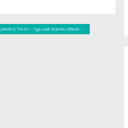
jalorin e ’54-ës? – nga Ledi Shamku-Shkreli