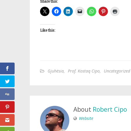
Share this:
Like this:
Gjuhësia
,
Prof. Kostaq Cipo
,
Uncategorized
About
Robert Cipo
Website