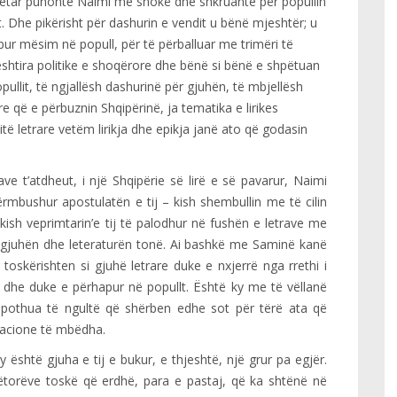
 fetar punonte Naimi me shokë dhe shkruante për popullin
 Dhe pikërisht për dashurin e vendit u bënë mjeshtër; u
pur mësim në popull, për të përballuar me trimëri të
ështira politike e shoqërore dhe bënë si bënë e shpëtuan
ullit, të ngjallësh dashurinë për gjuhën, të mbjellësh
re që e përbuznin Shqipërinë, ja tematika e lirikes
initë letrare vetëm lirikja dhe epikja janë ato që godasin
ve t’atdheut, i një Shqipërie së lirë e së pavarur, Naimi
përmbushur apostulatën e tij – kish shembullin me të cilin
kish veprimtarin’e tij të palodhur në fushën e letrave me
 gjuhën dhe leteraturën tonë. Ai bashkë me Saminë kanë
toskërishten si gjuhë letrare duke e nxjerrë nga rrethi i
j dhe duke e përhapur në popullt. Është ky me të vëllanë
 pothua të ngultë që shërben edhe sot për tërë ata që
uacione të mbëdha.
 është gjuha e tij e bukur, e thjeshtë, një grur pa egjër.
hëtorëve toskë që erdhë, para e pastaj, që ka shtënë në